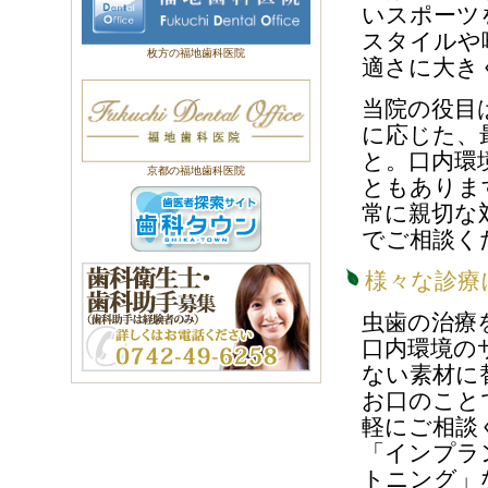
いスポーツ
スタイルや
枚方の福地歯科医院
適さに大き
当院の役目
に応じた、
と。口内環
京都の福地歯科医院
ともありま
常に親切な
でご相談く
様々な診療
虫歯の治療
口内環境の
ない素材に
お口のこと
軽にご相談
「インプラ
トニング」